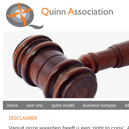
home
over ons
quinn model
business kompas
l
DISCLAIMER
Vanuit onze waarden heeft u een ‘right to copy’. A