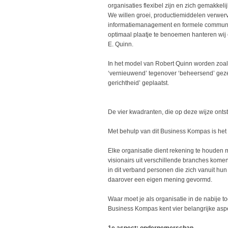
organisaties flexibel zijn en zich gemakkeli
We willen groei, productiemiddelen verwer
informatiemanagement en formele communicat
optimaal plaatje te benoemen hanteren wi
E. Quinn.
In het model van Robert Quinn worden zoals
‘vernieuwend’ tegenover ‘beheersend’ gezet
gerichtheid’ geplaatst.
De vier kwadranten, die op deze wijze ont
Met behulp van dit Business Kompas is het n
Elke organisatie dient rekening te houden 
visionairs uit verschillende branches komen 
in dit verband personen die zich vanuit hun
daarover een eigen mening gevormd.
Waar moet je als organisatie in de nabije
Business Kompas kent vier belangrijke aspe