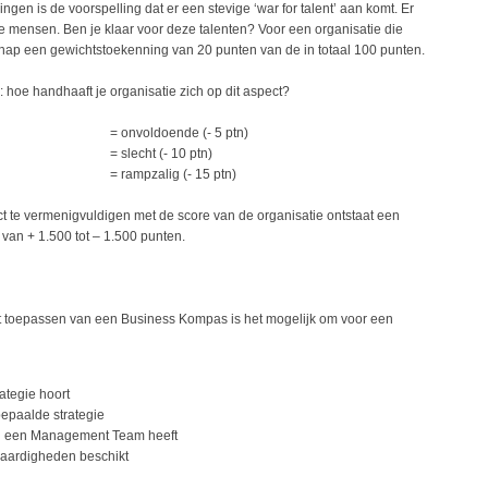
ngen is de voorspelling dat er een stevige ‘war for talent’ aan komt. Er
mensen. Ben je klaar voor deze talenten? Voor een organisatie die
chap een gewichtstoekenning van 20 punten van de in totaal 100 punten.
: hoe handhaaft je organisatie zich op dit aspect?
= onvoldoende (- 5 ptn)
= slecht (- 10 ptn)
= rampzalig (- 15 ptn)
 te vermenigvuldigen met de score van de organisatie ontstaat een
 van + 1.500 tot – 1.500 punten.
t toepassen van een Business Kompas is het mogelijk om voor een
ategie hoort
bepaalde strategie
an een Management Team heeft
aardigheden beschikt