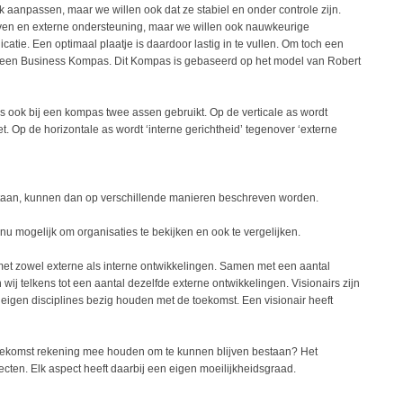
jk aanpassen, maar we willen ook dat ze stabiel en onder controle zijn.
ven en externe ondersteuning, maar we willen ook nauwkeurige
ie. Een optimaal plaatje is daardoor lastig in te vullen. Om toch een
j een Business Kompas. Dit Kompas is gebaseerd op het model van Robert
 ook bij een kompas twee assen gebruikt. Op de verticale as wordt
. Op de horizontale as wordt ‘interne gerichtheid’ tegenover ‘externe
staan, kunnen dan op verschillende manieren beschreven worden.
u mogelijk om organisaties te bekijken en ook te vergelijken.
met zowel externe als interne ontwikkelingen. Samen met een aantal
wij telkens tot een aantal dezelfde externe ontwikkelingen. Visionairs zijn
 eigen disciplines bezig houden met de toekomst. Een visionair heeft
 toekomst rekening mee houden om te kunnen blijven bestaan? Het
cten. Elk aspect heeft daarbij een eigen moeilijkheidsgraad.