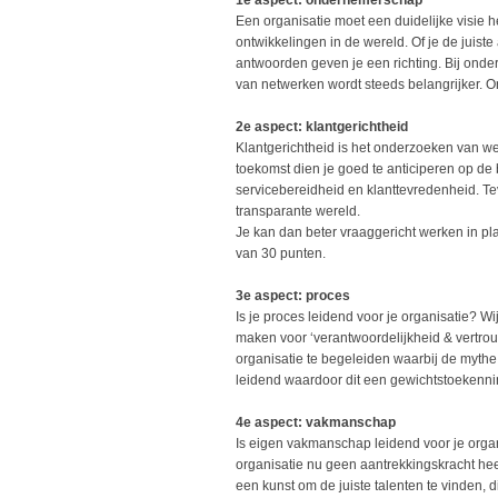
1e aspect: ondernemerschap
Een organisatie moet een duidelijke visie 
ontwikkelingen in de wereld. Of je de jui
antwoorden geven je een richting. Bij onde
van netwerken wordt steeds belangrijker. 
2e aspect: klantgerichtheid
Klantgerichtheid is het onderzoeken van we
toekomst dien je goed te anticiperen op de 
servicebereidheid en klanttevredenheid. Tev
transparante wereld.
Je kan dan beter vraaggericht werken in pl
van 30 punten.
3e aspect: proces
Is je proces leidend voor je organisatie? W
maken voor ‘verantwoordelijkheid & vertro
organisatie te begeleiden waarbij de mythe
leidend waardoor dit een gewichtstoekennin
4e aspect: vakmanschap
Is eigen vakmanschap leidend voor je organ
organisatie nu geen aantrekkingskracht heeft
een kunst om de juiste talenten te vinden, 