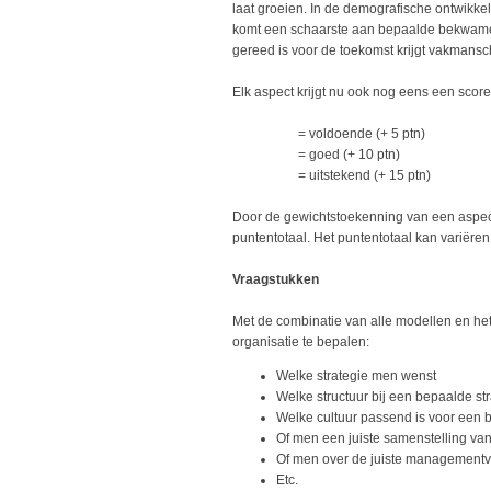
laat groeien. In de demografische ontwikkeli
komt een schaarste aan bepaalde bekwame 
gereed is voor de toekomst krijgt vakmans
Elk aspect krijgt nu ook nog eens een score
= voldoende (+ 5 ptn)
= goed (+ 10 ptn)
= uitstekend (+ 15 ptn)
Door de gewichtstoekenning van een aspect
puntentotaal. Het puntentotaal kan variëren
Vraagstukken
Met de combinatie van alle modellen en he
organisatie te bepalen:
Welke strategie men wenst
Welke structuur bij een bepaalde str
Welke cultuur passend is voor een 
Of men een juiste samenstelling v
Of men over de juiste managementv
Etc.