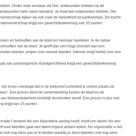
hebben. Onder visie verstaan wij hier: antwoorden hebben op de
ste antwoorden hebt, weet niemand. Je moet wel antwoorden hebben. Die
rnemerschap kijken wij ook naar de bereidheid tot partnerships. De kracht
Ondernemerschap krijgt een gewichtstoekenning van 35 punten.
nsen en behoeften van de klant en hiernaar handelen. In de nabije
behoeften van de klant. Je geeft dan een hoge prioriteit aan een
reden klanten zorgen voor nieuwe klanten. Internet zorgt hierbij voor een
aats van aanbodgericht. Klantgerichtheid krijgt een gewichtstoekenning
ij zijn ervan overtuigd dat in de toekomst command & control plaats zal
uwen’. Een proces dient de samenwerking tussen de klant en de
 van beheersbaarheid eindelijk doorbroken wordt. Een proces is dus niet
g krijgt van 15 punten.
isatie? Iemand die een bijzondere aanleg heeft, heeft een talent. Als een
 voor talenten gaat een talent ergens anders kijken. Als organisatie is het
die ook nog eens aan je te binden waarbij je deze talenten ook nog eens